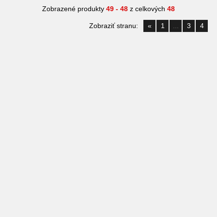
Zobrazené produkty
49 - 48
z celkových
48
Zobraziť stranu:
«
1
...
3
4