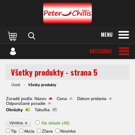
MENU
KATEGÓRIE
Všetky produkty - strana 5
Úvod
Všetky produkty
Zoradiť podľa:
Názov
Cena
Dátum pridania
Odporúčané poradie
Obrázky
Tabuľka
∨
Na sklade
(48)
Výrobca
Tip
Akcia
Zľava
Novinka