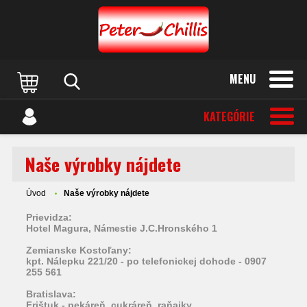
MENU
KATEGÓRIE
Naše výrobky nájdete
Úvod
Naše výrobky nájdete
Prievidza:
Hotel Magura
, Námestie J.C.Hronského 1
Zemianske Kostoľany:
kpt. Nálepku 221/20 - po telefonickej dohode - 0907
255 561
Bratislava:
Frištuk - pekáreň, cukráreň, raňajky